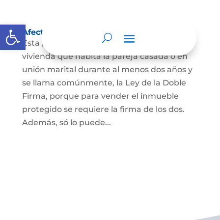
Abrir barra de herramientas
Afectación a Vivienda familiar
Esta protección la ordena la ley sobre la
vivienda que habita la pareja casada o en
unión marital durante al menos dos años y
se llama comúnmente, la Ley de la Doble
Firma, porque para vender el inmueble
protegido se requiere la firma de los dos.
Además, só lo puede...