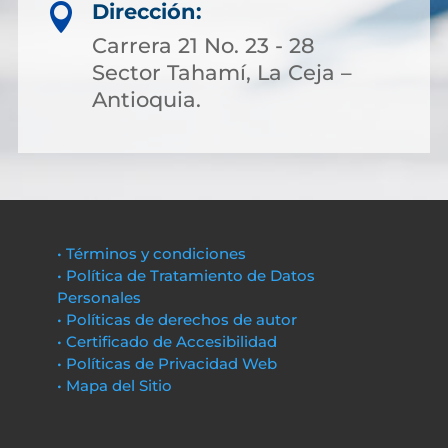
Dirección:

Carrera 21 No. 23 - 28
Sector Tahamí, La Ceja –
Antioquia.
• Términos y condiciones
• Política de Tratamiento de Datos
Personales
• Políticas de derechos de autor
• Certificado de Accesibilidad
• Políticas de Privacidad Web
• Mapa del Sitio