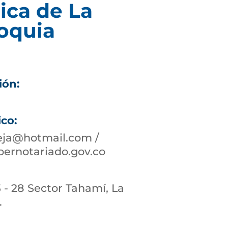
ica de La
ioquia
ión:
ico:
eja@hotmail.com /
ernotariado.gov.co
3 - 28 Sector Tahamí, La
.