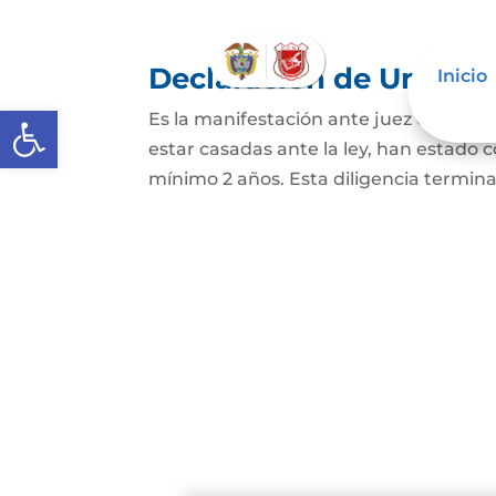
Declaración de Unión M
Inicio
Abrir barra de herramientas
Es la manifestación ante juez o notario
estar casadas ante la ley, han estado
mínimo 2 años. Esta diligencia termina c