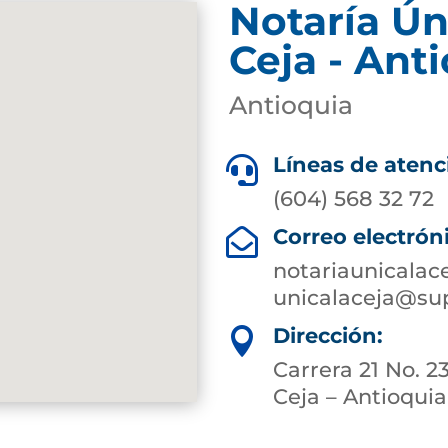
Notaría Ún
Ceja - Ant
Antioquia
Líneas de atenc

(604) 568 32 72
Correo electrón

notariaunicalac
unicalaceja@sup
Dirección:

Carrera 21 No. 2
Ceja – Antioquia