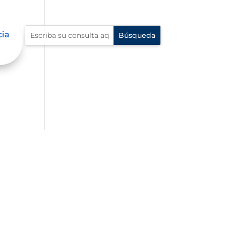
cia
n