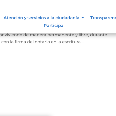
arital de Hecho
Atención y servicios a la ciudadanía
Transparen
Participa
 de la existencia de la unión entre dos personas que, si
 conviviendo de manera permanente y libre, durante
on la firma del notario en la escritura...