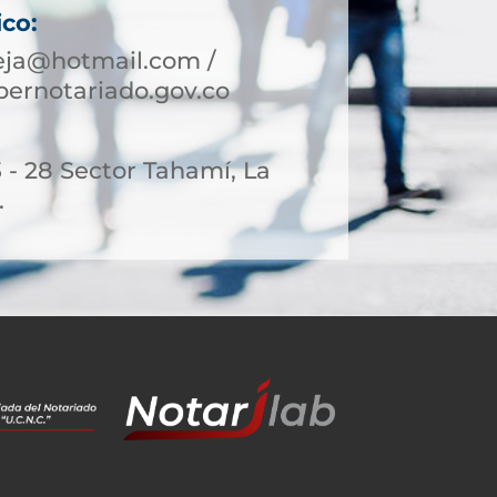
ico:
eja@hotmail.com /
ernotariado.gov.co
3 - 28 Sector Tahamí, La
.