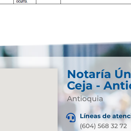
Notaría Ún
Ceja - Ant
Antioquia
Líneas de atenc

(604) 568 32 72