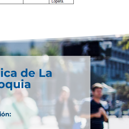
ica de La
ioquia
ión: