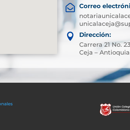
Correo electrón

notariaunicalac
unicalaceja@sup
Dirección:

Carrera 21 No. 2
Ceja – Antioquia
onales