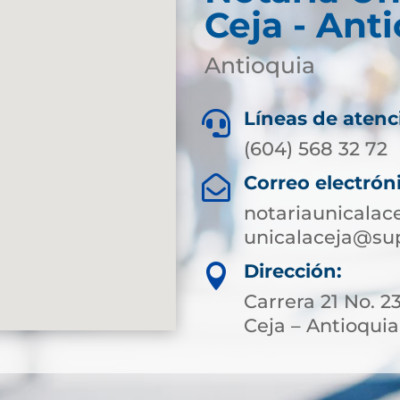
Ceja - Ant
Antioquia
Líneas de atenc

(604) 568 32 72
Correo electrón

notariaunicalac
unicalaceja@sup
Dirección:

Carrera 21 No. 2
Ceja – Antioquia