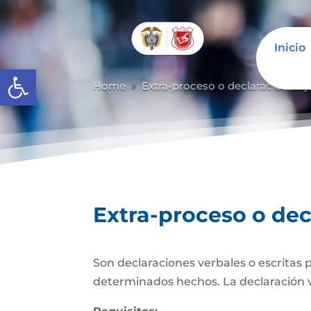
Inicio
Abrir barra de herramientas
Home
Extra-proceso o declaración baj
9
Extra-proceso o dec
Son declaraciones verbales o escritas 
determinados hechos. La declaración verb