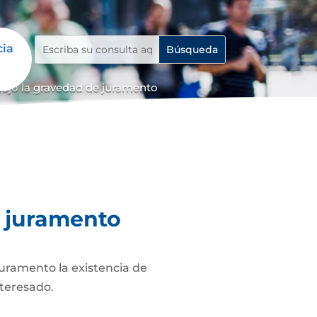
cia
bajo la gravedad de juramento
e juramento
juramento la existencia de
nteresado.