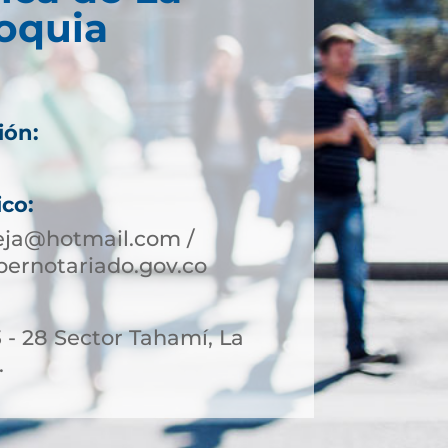
ioquia
ión:
ico:
eja@hotmail.com /
ernotariado.gov.co
3 - 28 Sector Tahamí, La
.