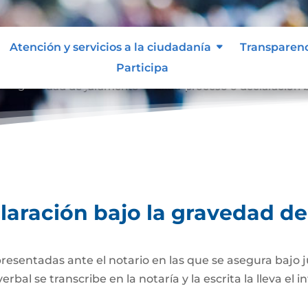
Atención y servicios a la ciudadanía
Transparen
Participa
o la gravedad de juramento
Extra-proceso o declaración 
9
laración bajo la gravedad d
presentadas ante el notario en las que se asegura bajo 
al se transcribe en la notaría y la escrita la lleva el i