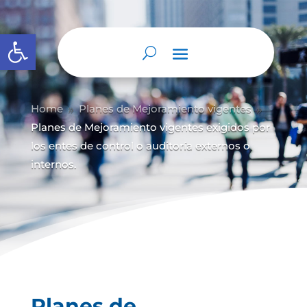
Abrir barra de herramientas
Home
Planes de Mejoramiento vigentes
9
9
Planes de Mejoramiento vigentes exigidos por
los entes de control o auditoría externos o
internos.
Planes de