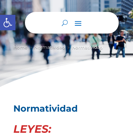
Abrir barra de herramientas
Home
Normatividad
Normatividad
9
9
Normatividad
LEYES: