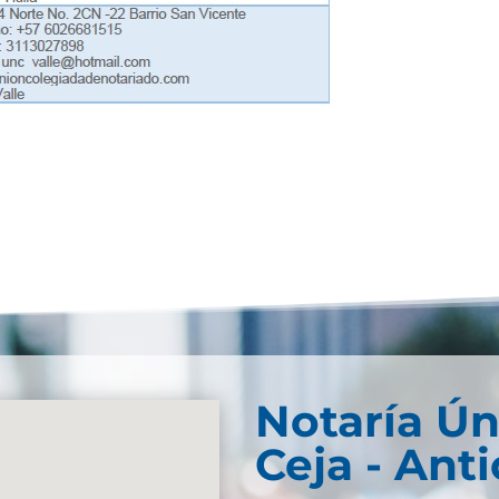
Notaría Ún
Ceja - Ant