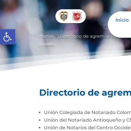
Inicio
Abrir barra de herramientas
Home
Directorio de agremiaciones, as
9
interés
Directorio de agrem
Unión Colegiada de Notariado Colo
Unión del Notariado Antioqueño y 
Unión de Notarios del Centro Occi