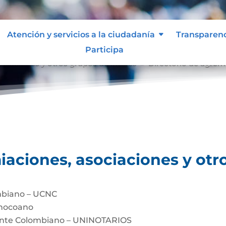
Atención y servicios a la ciudadanía
Transparen
Participa
ociaciones y otros grupos de interés
Directorio de agrem
9
iaciones, asociaciones y otr
mbiano – UCNC
Chocoano
dente Colombiano – UNINOTARIOS