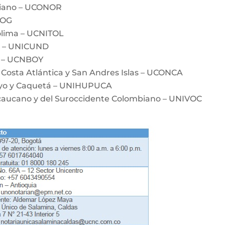
biano – UCONOR
BOG
olima – UCNITOL
a – UNICUND
á – UCNBOY
 Costa Atlántica y San Andres Islas – UCONCA
ayo y Caquetá – UNIHUPUCA
ecaucano y del Suroccidente Colombiano – UNIVOC