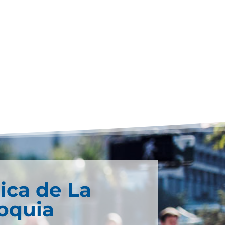
ica de La
ioquia