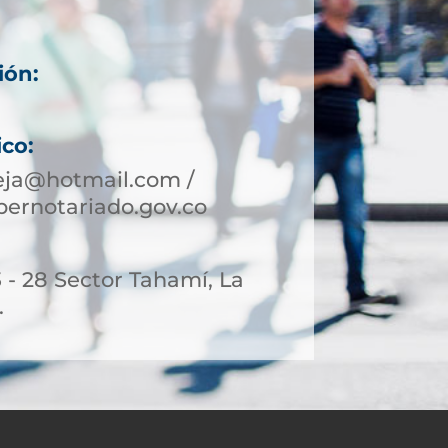
ión:
ico:
eja@hotmail.com /
ernotariado.gov.co
3 - 28 Sector Tahamí, La
.