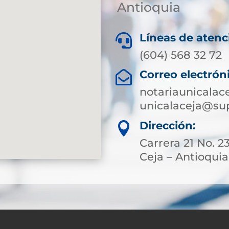
Antioquia
Líneas de atenc

(604) 568 32 72
Correo electrón

notariaunicalac
unicalaceja@sup
Dirección:

Carrera 21 No. 2
Ceja – Antioquia